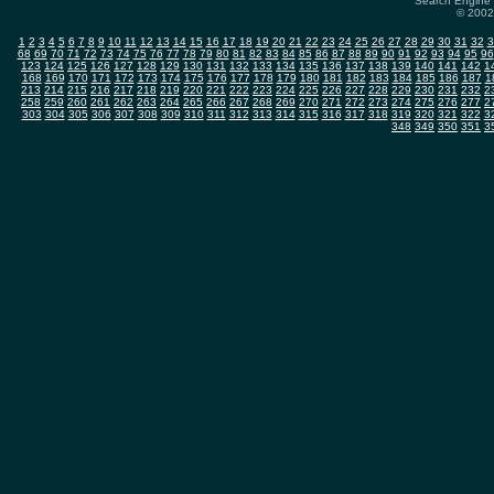
Search Engine 
© 2002-
1
2
3
4
5
6
7
8
9
10
11
12
13
14
15
16
17
18
19
20
21
22
23
24
25
26
27
28
29
30
31
32
3
68
69
70
71
72
73
74
75
76
77
78
79
80
81
82
83
84
85
86
87
88
89
90
91
92
93
94
95
96
123
124
125
126
127
128
129
130
131
132
133
134
135
136
137
138
139
140
141
142
1
168
169
170
171
172
173
174
175
176
177
178
179
180
181
182
183
184
185
186
187
1
213
214
215
216
217
218
219
220
221
222
223
224
225
226
227
228
229
230
231
232
2
258
259
260
261
262
263
264
265
266
267
268
269
270
271
272
273
274
275
276
277
2
303
304
305
306
307
308
309
310
311
312
313
314
315
316
317
318
319
320
321
322
3
348
349
350
351
3