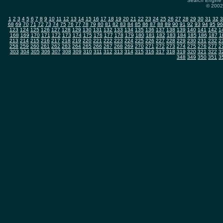
Search Engine 
© 2002-
1
2
3
4
5
6
7
8
9
10
11
12
13
14
15
16
17
18
19
20
21
22
23
24
25
26
27
28
29
30
31
32
3
68
69
70
71
72
73
74
75
76
77
78
79
80
81
82
83
84
85
86
87
88
89
90
91
92
93
94
95
96
123
124
125
126
127
128
129
130
131
132
133
134
135
136
137
138
139
140
141
142
1
168
169
170
171
172
173
174
175
176
177
178
179
180
181
182
183
184
185
186
187
1
213
214
215
216
217
218
219
220
221
222
223
224
225
226
227
228
229
230
231
232
2
258
259
260
261
262
263
264
265
266
267
268
269
270
271
272
273
274
275
276
277
2
303
304
305
306
307
308
309
310
311
312
313
314
315
316
317
318
319
320
321
322
3
348
349
350
351
3