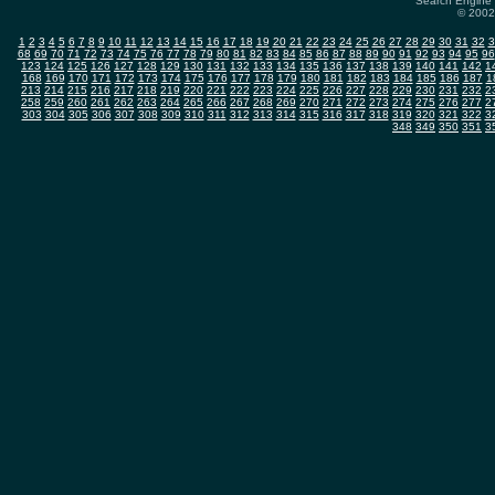
Search Engine 
© 2002-
1
2
3
4
5
6
7
8
9
10
11
12
13
14
15
16
17
18
19
20
21
22
23
24
25
26
27
28
29
30
31
32
3
68
69
70
71
72
73
74
75
76
77
78
79
80
81
82
83
84
85
86
87
88
89
90
91
92
93
94
95
96
123
124
125
126
127
128
129
130
131
132
133
134
135
136
137
138
139
140
141
142
1
168
169
170
171
172
173
174
175
176
177
178
179
180
181
182
183
184
185
186
187
1
213
214
215
216
217
218
219
220
221
222
223
224
225
226
227
228
229
230
231
232
2
258
259
260
261
262
263
264
265
266
267
268
269
270
271
272
273
274
275
276
277
2
303
304
305
306
307
308
309
310
311
312
313
314
315
316
317
318
319
320
321
322
3
348
349
350
351
3