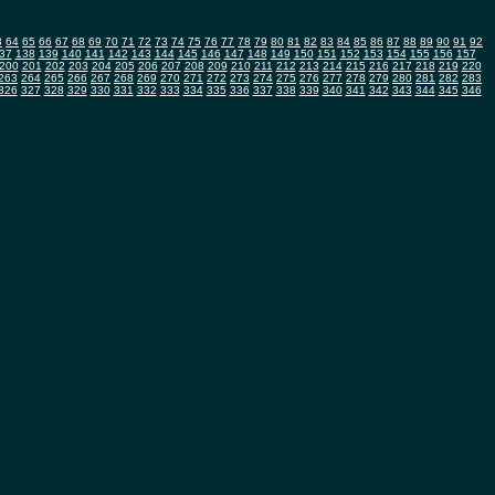
3
64
65
66
67
68
69
70
71
72
73
74
75
76
77
78
79
80
81
82
83
84
85
86
87
88
89
90
91
92
37
138
139
140
141
142
143
144
145
146
147
148
149
150
151
152
153
154
155
156
157
200
201
202
203
204
205
206
207
208
209
210
211
212
213
214
215
216
217
218
219
220
263
264
265
266
267
268
269
270
271
272
273
274
275
276
277
278
279
280
281
282
283
326
327
328
329
330
331
332
333
334
335
336
337
338
339
340
341
342
343
344
345
346