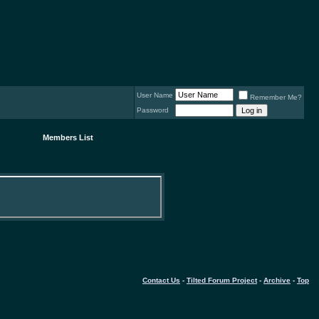
User Name
Remember Me?
Password
Members List
Contact Us
-
Tilted Forum Project
-
Archive
-
Top