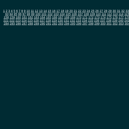
1
2
3
4
5
6
7
8
9
10
11
12
13
14
15
16
17
18
19
20
21
22
23
24
25
26
27
28
29
30
31
32
33
93
94
95
96
97
98
99
100
101
102
103
104
105
106
107
108
109
110
111
112
113
114
11
158
159
160
161
162
163
164
165
166
167
168
169
170
171
172
173
174
175
176
177
17
221
222
223
224
225
226
227
228
229
230
231
232
233
234
235
236
237
238
239
240
24
284
285
286
287
288
289
290
291
292
293
294
295
296
297
298
299
300
301
302
303
30