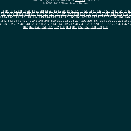
Search Engine Optimization by
vBSEO
3.6.0 PL2
© 2002-2012 Tilted Forum Project
34
35
36
37
38
39
40
41
42
43
44
45
46
47
48
49
50
51
52
53
54
55
56
57
58
59
60
61
62
6
5
116
117
118
119
120
121
122
123
124
125
126
127
128
129
130
131
132
133
134
135
136
1
8
179
180
181
182
183
184
185
186
187
188
189
190
191
192
193
194
195
196
197
198
199
1
242
243
244
245
246
247
248
249
250
251
252
253
254
255
256
257
258
259
260
261
262
4
305
306
307
308
309
310
311
312
313
314
315
316
317
318
319
320
321
322
323
324
325
347
348
349
350
351
352
353
354
355
356
357
358
359
360