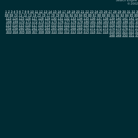
Search Engine 
© 2002-
1
2
3
4
5
6
7
8
9
10
11
12
13
14
15
16
17
18
19
20
21
22
23
24
25
26
27
28
29
30
31
32
3
68
69
70
71
72
73
74
75
76
77
78
79
80
81
82
83
84
85
86
87
88
89
90
91
92
93
94
95
96
123
124
125
126
127
128
129
130
131
132
133
134
135
136
137
138
139
140
141
142
1
168
169
170
171
172
173
174
175
176
177
178
179
180
181
182
183
184
185
186
187
1
213
214
215
216
217
218
219
220
221
222
223
224
225
226
227
228
229
230
231
232
2
258
259
260
261
262
263
264
265
266
267
268
269
270
271
272
273
274
275
276
277
2
303
304
305
306
307
308
309
310
311
312
313
314
315
316
317
318
319
320
321
322
3
348
349
350
351
3