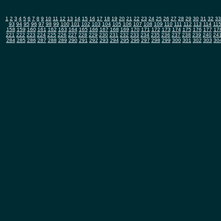
1
2
3
4
5
6
7
8
9
10
11
12
13
14
15
16
17
18
19
20
21
22
23
24
25
26
27
28
29
30
31
32
33
93
94
95
96
97
98
99
100
101
102
103
104
105
106
107
108
109
110
111
112
113
114
11
158
159
160
161
162
163
164
165
166
167
168
169
170
171
172
173
174
175
176
177
17
221
222
223
224
225
226
227
228
229
230
231
232
233
234
235
236
237
238
239
240
24
284
285
286
287
288
289
290
291
292
293
294
295
296
297
298
299
300
301
302
303
30