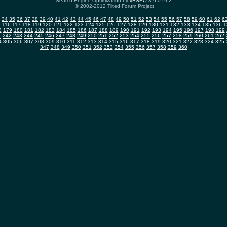
Search Engine Optimization by
vBSEO
3.6.0 PL2
© 2002-2012 Tilted Forum Project
34
35
36
37
38
39
40
41
42
43
44
45
46
47
48
49
50
51
52
53
54
55
56
57
58
59
60
61
62
6
5
116
117
118
119
120
121
122
123
124
125
126
127
128
129
130
131
132
133
134
135
136
1
8
179
180
181
182
183
184
185
186
187
188
189
190
191
192
193
194
195
196
197
198
199
1
242
243
244
245
246
247
248
249
250
251
252
253
254
255
256
257
258
259
260
261
262
4
305
306
307
308
309
310
311
312
313
314
315
316
317
318
319
320
321
322
323
324
325
347
348
349
350
351
352
353
354
355
356
357
358
359
360