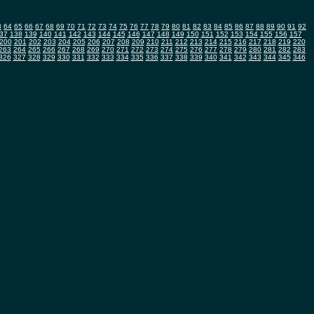
3
64
65
66
67
68
69
70
71
72
73
74
75
76
77
78
79
80
81
82
83
84
85
86
87
88
89
90
91
92
37
138
139
140
141
142
143
144
145
146
147
148
149
150
151
152
153
154
155
156
157
200
201
202
203
204
205
206
207
208
209
210
211
212
213
214
215
216
217
218
219
220
263
264
265
266
267
268
269
270
271
272
273
274
275
276
277
278
279
280
281
282
283
326
327
328
329
330
331
332
333
334
335
336
337
338
339
340
341
342
343
344
345
346