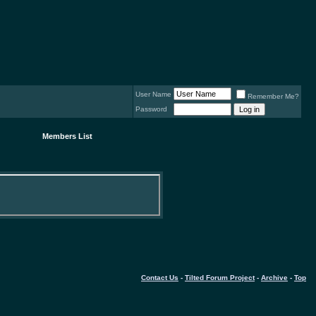
User Name
Remember Me?
Password
Members List
Contact Us
-
Tilted Forum Project
-
Archive
-
Top