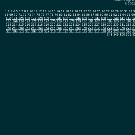
Search Engine 
© 2002-
1
2
3
4
5
6
7
8
9
10
11
12
13
14
15
16
17
18
19
20
21
22
23
24
25
26
27
28
29
30
31
32
3
68
69
70
71
72
73
74
75
76
77
78
79
80
81
82
83
84
85
86
87
88
89
90
91
92
93
94
95
96
123
124
125
126
127
128
129
130
131
132
133
134
135
136
137
138
139
140
141
142
1
168
169
170
171
172
173
174
175
176
177
178
179
180
181
182
183
184
185
186
187
1
213
214
215
216
217
218
219
220
221
222
223
224
225
226
227
228
229
230
231
232
2
258
259
260
261
262
263
264
265
266
267
268
269
270
271
272
273
274
275
276
277
2
303
304
305
306
307
308
309
310
311
312
313
314
315
316
317
318
319
320
321
322
3
348
349
350
351
3