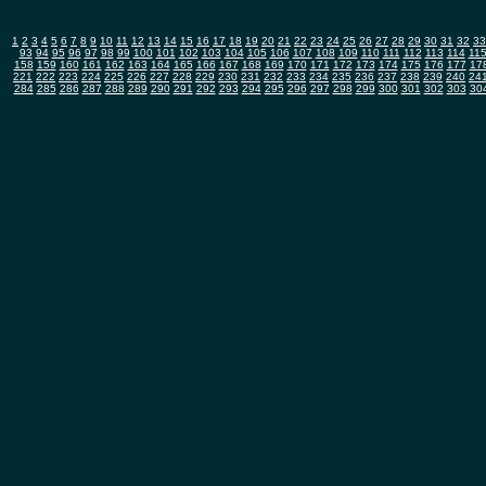
1
2
3
4
5
6
7
8
9
10
11
12
13
14
15
16
17
18
19
20
21
22
23
24
25
26
27
28
29
30
31
32
33
93
94
95
96
97
98
99
100
101
102
103
104
105
106
107
108
109
110
111
112
113
114
11
158
159
160
161
162
163
164
165
166
167
168
169
170
171
172
173
174
175
176
177
17
221
222
223
224
225
226
227
228
229
230
231
232
233
234
235
236
237
238
239
240
24
284
285
286
287
288
289
290
291
292
293
294
295
296
297
298
299
300
301
302
303
30