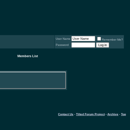
User Name
Remember Me?
Password
Members List
Contact Us
-
Tilted Forum Project
-
Archive
-
Top