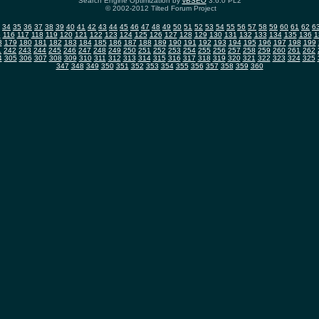
Search Engine Optimization by
vBSEO
3.6.0 PL2
© 2002-2012 Tilted Forum Project
34
35
36
37
38
39
40
41
42
43
44
45
46
47
48
49
50
51
52
53
54
55
56
57
58
59
60
61
62
6
5
116
117
118
119
120
121
122
123
124
125
126
127
128
129
130
131
132
133
134
135
136
1
8
179
180
181
182
183
184
185
186
187
188
189
190
191
192
193
194
195
196
197
198
199
1
242
243
244
245
246
247
248
249
250
251
252
253
254
255
256
257
258
259
260
261
262
4
305
306
307
308
309
310
311
312
313
314
315
316
317
318
319
320
321
322
323
324
325
347
348
349
350
351
352
353
354
355
356
357
358
359
360