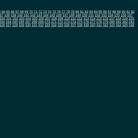
3
64
65
66
67
68
69
70
71
72
73
74
75
76
77
78
79
80
81
82
83
84
85
86
87
88
89
90
91
92
37
138
139
140
141
142
143
144
145
146
147
148
149
150
151
152
153
154
155
156
157
200
201
202
203
204
205
206
207
208
209
210
211
212
213
214
215
216
217
218
219
220
263
264
265
266
267
268
269
270
271
272
273
274
275
276
277
278
279
280
281
282
283
326
327
328
329
330
331
332
333
334
335
336
337
338
339
340
341
342
343
344
345
346