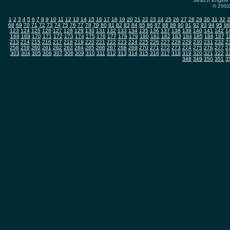
Search Engine 
© 2002-
1
2
3
4
5
6
7
8
9
10
11
12
13
14
15
16
17
18
19
20
21
22
23
24
25
26
27
28
29
30
31
32
3
68
69
70
71
72
73
74
75
76
77
78
79
80
81
82
83
84
85
86
87
88
89
90
91
92
93
94
95
96
123
124
125
126
127
128
129
130
131
132
133
134
135
136
137
138
139
140
141
142
1
168
169
170
171
172
173
174
175
176
177
178
179
180
181
182
183
184
185
186
187
1
213
214
215
216
217
218
219
220
221
222
223
224
225
226
227
228
229
230
231
232
2
258
259
260
261
262
263
264
265
266
267
268
269
270
271
272
273
274
275
276
277
2
303
304
305
306
307
308
309
310
311
312
313
314
315
316
317
318
319
320
321
322
3
348
349
350
351
3