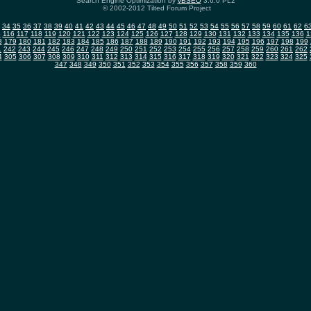
Search Engine Optimization by
vBSEO
3.6.0 PL2
© 2002-2012 Tilted Forum Project
34
35
36
37
38
39
40
41
42
43
44
45
46
47
48
49
50
51
52
53
54
55
56
57
58
59
60
61
62
6
5
116
117
118
119
120
121
122
123
124
125
126
127
128
129
130
131
132
133
134
135
136
1
8
179
180
181
182
183
184
185
186
187
188
189
190
191
192
193
194
195
196
197
198
199
1
242
243
244
245
246
247
248
249
250
251
252
253
254
255
256
257
258
259
260
261
262
4
305
306
307
308
309
310
311
312
313
314
315
316
317
318
319
320
321
322
323
324
325
347
348
349
350
351
352
353
354
355
356
357
358
359
360