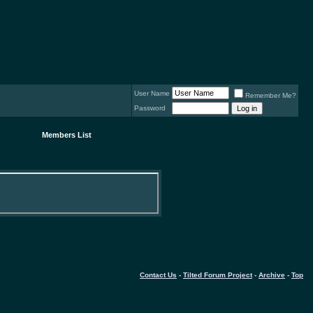
User Name
Remember Me?
Password
Members List
Contact Us
-
Tilted Forum Project
-
Archive
-
Top