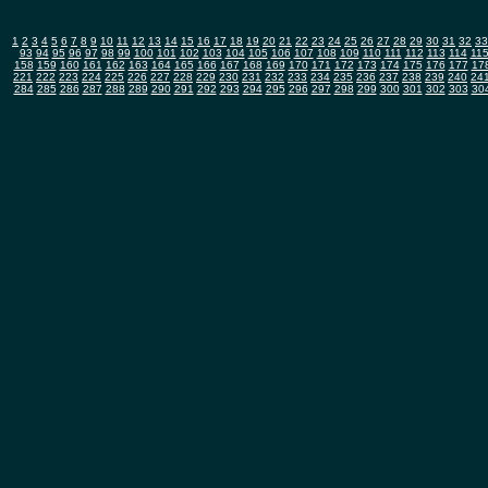
1
2
3
4
5
6
7
8
9
10
11
12
13
14
15
16
17
18
19
20
21
22
23
24
25
26
27
28
29
30
31
32
33
93
94
95
96
97
98
99
100
101
102
103
104
105
106
107
108
109
110
111
112
113
114
11
158
159
160
161
162
163
164
165
166
167
168
169
170
171
172
173
174
175
176
177
17
221
222
223
224
225
226
227
228
229
230
231
232
233
234
235
236
237
238
239
240
24
284
285
286
287
288
289
290
291
292
293
294
295
296
297
298
299
300
301
302
303
30