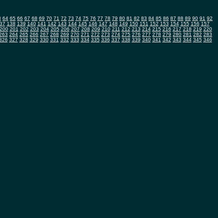
3
64
65
66
67
68
69
70
71
72
73
74
75
76
77
78
79
80
81
82
83
84
85
86
87
88
89
90
91
92
37
138
139
140
141
142
143
144
145
146
147
148
149
150
151
152
153
154
155
156
157
200
201
202
203
204
205
206
207
208
209
210
211
212
213
214
215
216
217
218
219
220
263
264
265
266
267
268
269
270
271
272
273
274
275
276
277
278
279
280
281
282
283
326
327
328
329
330
331
332
333
334
335
336
337
338
339
340
341
342
343
344
345
346