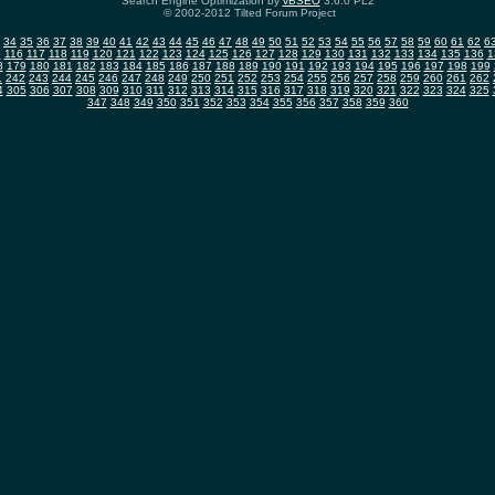
Search Engine Optimization by
vBSEO
3.6.0 PL2
© 2002-2012 Tilted Forum Project
34
35
36
37
38
39
40
41
42
43
44
45
46
47
48
49
50
51
52
53
54
55
56
57
58
59
60
61
62
6
5
116
117
118
119
120
121
122
123
124
125
126
127
128
129
130
131
132
133
134
135
136
1
8
179
180
181
182
183
184
185
186
187
188
189
190
191
192
193
194
195
196
197
198
199
1
242
243
244
245
246
247
248
249
250
251
252
253
254
255
256
257
258
259
260
261
262
4
305
306
307
308
309
310
311
312
313
314
315
316
317
318
319
320
321
322
323
324
325
347
348
349
350
351
352
353
354
355
356
357
358
359
360