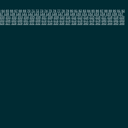
3
64
65
66
67
68
69
70
71
72
73
74
75
76
77
78
79
80
81
82
83
84
85
86
87
88
89
90
91
92
37
138
139
140
141
142
143
144
145
146
147
148
149
150
151
152
153
154
155
156
157
200
201
202
203
204
205
206
207
208
209
210
211
212
213
214
215
216
217
218
219
220
263
264
265
266
267
268
269
270
271
272
273
274
275
276
277
278
279
280
281
282
283
326
327
328
329
330
331
332
333
334
335
336
337
338
339
340
341
342
343
344
345
346