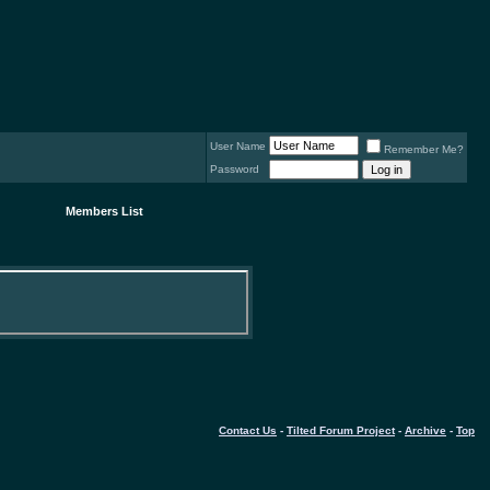
User Name
Remember Me?
Password
Members List
Contact Us
-
Tilted Forum Project
-
Archive
-
Top