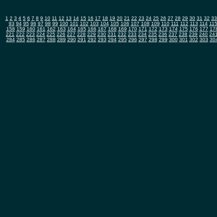
1
2
3
4
5
6
7
8
9
10
11
12
13
14
15
16
17
18
19
20
21
22
23
24
25
26
27
28
29
30
31
32
33
93
94
95
96
97
98
99
100
101
102
103
104
105
106
107
108
109
110
111
112
113
114
11
158
159
160
161
162
163
164
165
166
167
168
169
170
171
172
173
174
175
176
177
17
221
222
223
224
225
226
227
228
229
230
231
232
233
234
235
236
237
238
239
240
24
284
285
286
287
288
289
290
291
292
293
294
295
296
297
298
299
300
301
302
303
30