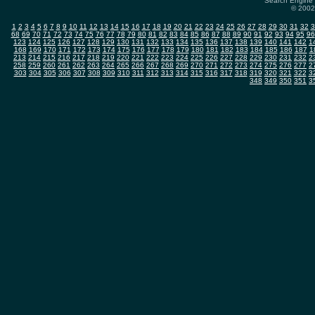
Search Engine 
© 2002-
1
2
3
4
5
6
7
8
9
10
11
12
13
14
15
16
17
18
19
20
21
22
23
24
25
26
27
28
29
30
31
32
3
68
69
70
71
72
73
74
75
76
77
78
79
80
81
82
83
84
85
86
87
88
89
90
91
92
93
94
95
96
123
124
125
126
127
128
129
130
131
132
133
134
135
136
137
138
139
140
141
142
1
168
169
170
171
172
173
174
175
176
177
178
179
180
181
182
183
184
185
186
187
1
213
214
215
216
217
218
219
220
221
222
223
224
225
226
227
228
229
230
231
232
2
258
259
260
261
262
263
264
265
266
267
268
269
270
271
272
273
274
275
276
277
2
303
304
305
306
307
308
309
310
311
312
313
314
315
316
317
318
319
320
321
322
3
348
349
350
351
3