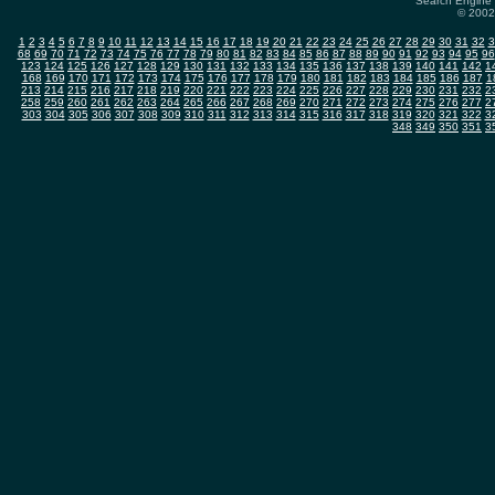
Search Engine 
© 2002-
1
2
3
4
5
6
7
8
9
10
11
12
13
14
15
16
17
18
19
20
21
22
23
24
25
26
27
28
29
30
31
32
3
68
69
70
71
72
73
74
75
76
77
78
79
80
81
82
83
84
85
86
87
88
89
90
91
92
93
94
95
96
123
124
125
126
127
128
129
130
131
132
133
134
135
136
137
138
139
140
141
142
1
168
169
170
171
172
173
174
175
176
177
178
179
180
181
182
183
184
185
186
187
1
213
214
215
216
217
218
219
220
221
222
223
224
225
226
227
228
229
230
231
232
2
258
259
260
261
262
263
264
265
266
267
268
269
270
271
272
273
274
275
276
277
2
303
304
305
306
307
308
309
310
311
312
313
314
315
316
317
318
319
320
321
322
3
348
349
350
351
3