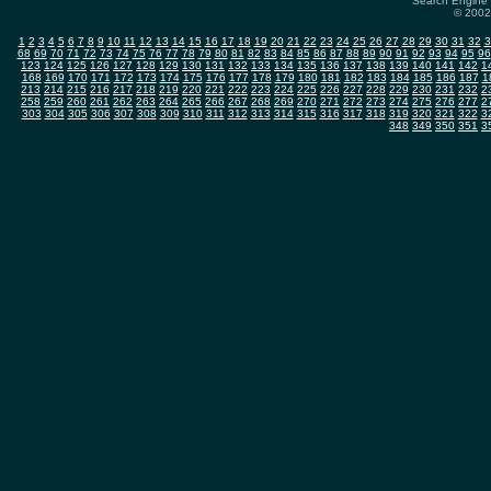
Search Engine 
© 2002-
1
2
3
4
5
6
7
8
9
10
11
12
13
14
15
16
17
18
19
20
21
22
23
24
25
26
27
28
29
30
31
32
3
68
69
70
71
72
73
74
75
76
77
78
79
80
81
82
83
84
85
86
87
88
89
90
91
92
93
94
95
96
123
124
125
126
127
128
129
130
131
132
133
134
135
136
137
138
139
140
141
142
1
168
169
170
171
172
173
174
175
176
177
178
179
180
181
182
183
184
185
186
187
1
213
214
215
216
217
218
219
220
221
222
223
224
225
226
227
228
229
230
231
232
2
258
259
260
261
262
263
264
265
266
267
268
269
270
271
272
273
274
275
276
277
2
303
304
305
306
307
308
309
310
311
312
313
314
315
316
317
318
319
320
321
322
3
348
349
350
351
3