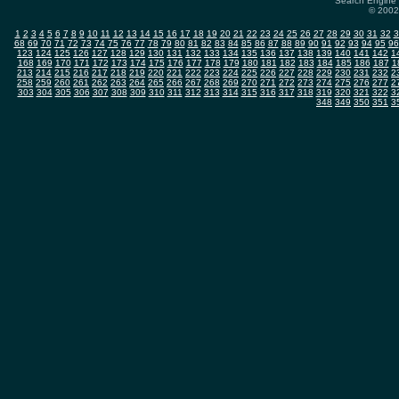
Search Engine 
© 2002-
1
2
3
4
5
6
7
8
9
10
11
12
13
14
15
16
17
18
19
20
21
22
23
24
25
26
27
28
29
30
31
32
3
68
69
70
71
72
73
74
75
76
77
78
79
80
81
82
83
84
85
86
87
88
89
90
91
92
93
94
95
96
123
124
125
126
127
128
129
130
131
132
133
134
135
136
137
138
139
140
141
142
1
168
169
170
171
172
173
174
175
176
177
178
179
180
181
182
183
184
185
186
187
1
213
214
215
216
217
218
219
220
221
222
223
224
225
226
227
228
229
230
231
232
2
258
259
260
261
262
263
264
265
266
267
268
269
270
271
272
273
274
275
276
277
2
303
304
305
306
307
308
309
310
311
312
313
314
315
316
317
318
319
320
321
322
3
348
349
350
351
3