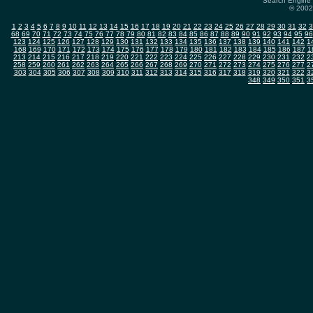
Search Engine 
© 2002-
1
2
3
4
5
6
7
8
9
10
11
12
13
14
15
16
17
18
19
20
21
22
23
24
25
26
27
28
29
30
31
32
3
68
69
70
71
72
73
74
75
76
77
78
79
80
81
82
83
84
85
86
87
88
89
90
91
92
93
94
95
96
123
124
125
126
127
128
129
130
131
132
133
134
135
136
137
138
139
140
141
142
1
168
169
170
171
172
173
174
175
176
177
178
179
180
181
182
183
184
185
186
187
1
213
214
215
216
217
218
219
220
221
222
223
224
225
226
227
228
229
230
231
232
2
258
259
260
261
262
263
264
265
266
267
268
269
270
271
272
273
274
275
276
277
2
303
304
305
306
307
308
309
310
311
312
313
314
315
316
317
318
319
320
321
322
3
348
349
350
351
3