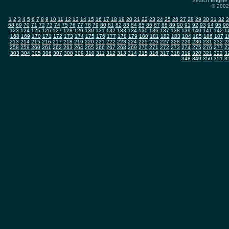
Search Engine 
© 2002-
1
2
3
4
5
6
7
8
9
10
11
12
13
14
15
16
17
18
19
20
21
22
23
24
25
26
27
28
29
30
31
32
3
68
69
70
71
72
73
74
75
76
77
78
79
80
81
82
83
84
85
86
87
88
89
90
91
92
93
94
95
96
123
124
125
126
127
128
129
130
131
132
133
134
135
136
137
138
139
140
141
142
1
168
169
170
171
172
173
174
175
176
177
178
179
180
181
182
183
184
185
186
187
1
213
214
215
216
217
218
219
220
221
222
223
224
225
226
227
228
229
230
231
232
2
258
259
260
261
262
263
264
265
266
267
268
269
270
271
272
273
274
275
276
277
2
303
304
305
306
307
308
309
310
311
312
313
314
315
316
317
318
319
320
321
322
3
348
349
350
351
3