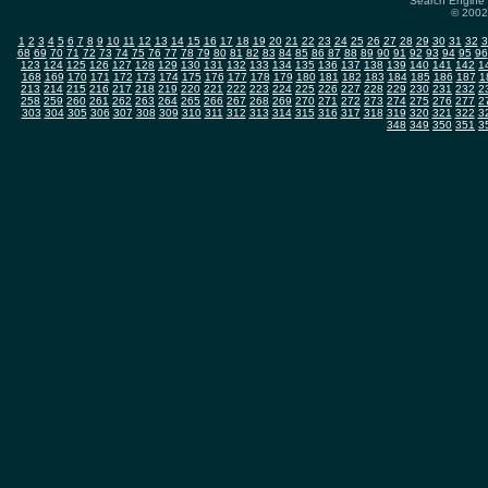
Search Engine 
© 2002-
1
2
3
4
5
6
7
8
9
10
11
12
13
14
15
16
17
18
19
20
21
22
23
24
25
26
27
28
29
30
31
32
3
68
69
70
71
72
73
74
75
76
77
78
79
80
81
82
83
84
85
86
87
88
89
90
91
92
93
94
95
96
123
124
125
126
127
128
129
130
131
132
133
134
135
136
137
138
139
140
141
142
1
168
169
170
171
172
173
174
175
176
177
178
179
180
181
182
183
184
185
186
187
1
213
214
215
216
217
218
219
220
221
222
223
224
225
226
227
228
229
230
231
232
2
258
259
260
261
262
263
264
265
266
267
268
269
270
271
272
273
274
275
276
277
2
303
304
305
306
307
308
309
310
311
312
313
314
315
316
317
318
319
320
321
322
3
348
349
350
351
3