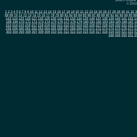
Search Engine 
© 2002-
1
2
3
4
5
6
7
8
9
10
11
12
13
14
15
16
17
18
19
20
21
22
23
24
25
26
27
28
29
30
31
32
3
68
69
70
71
72
73
74
75
76
77
78
79
80
81
82
83
84
85
86
87
88
89
90
91
92
93
94
95
96
123
124
125
126
127
128
129
130
131
132
133
134
135
136
137
138
139
140
141
142
1
168
169
170
171
172
173
174
175
176
177
178
179
180
181
182
183
184
185
186
187
1
213
214
215
216
217
218
219
220
221
222
223
224
225
226
227
228
229
230
231
232
2
258
259
260
261
262
263
264
265
266
267
268
269
270
271
272
273
274
275
276
277
2
303
304
305
306
307
308
309
310
311
312
313
314
315
316
317
318
319
320
321
322
3
348
349
350
351
3