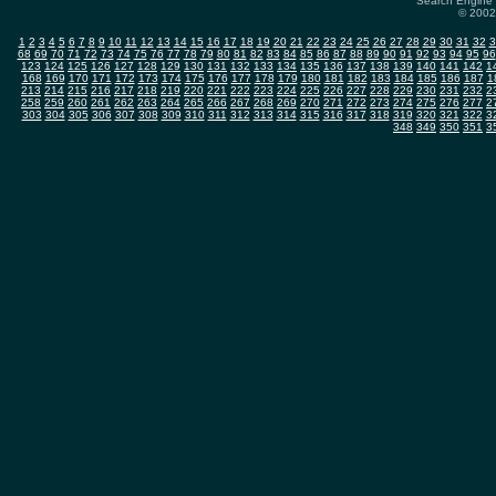
Search Engine 
© 2002-
1
2
3
4
5
6
7
8
9
10
11
12
13
14
15
16
17
18
19
20
21
22
23
24
25
26
27
28
29
30
31
32
3
68
69
70
71
72
73
74
75
76
77
78
79
80
81
82
83
84
85
86
87
88
89
90
91
92
93
94
95
96
123
124
125
126
127
128
129
130
131
132
133
134
135
136
137
138
139
140
141
142
1
168
169
170
171
172
173
174
175
176
177
178
179
180
181
182
183
184
185
186
187
1
213
214
215
216
217
218
219
220
221
222
223
224
225
226
227
228
229
230
231
232
2
258
259
260
261
262
263
264
265
266
267
268
269
270
271
272
273
274
275
276
277
2
303
304
305
306
307
308
309
310
311
312
313
314
315
316
317
318
319
320
321
322
3
348
349
350
351
3