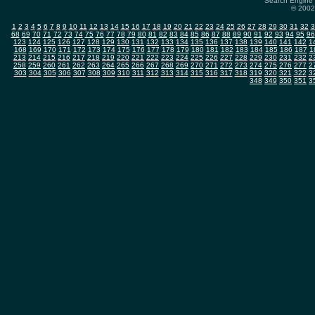
Search Engine 
© 2002-
1
2
3
4
5
6
7
8
9
10
11
12
13
14
15
16
17
18
19
20
21
22
23
24
25
26
27
28
29
30
31
32
3
68
69
70
71
72
73
74
75
76
77
78
79
80
81
82
83
84
85
86
87
88
89
90
91
92
93
94
95
96
123
124
125
126
127
128
129
130
131
132
133
134
135
136
137
138
139
140
141
142
1
168
169
170
171
172
173
174
175
176
177
178
179
180
181
182
183
184
185
186
187
1
213
214
215
216
217
218
219
220
221
222
223
224
225
226
227
228
229
230
231
232
2
258
259
260
261
262
263
264
265
266
267
268
269
270
271
272
273
274
275
276
277
2
303
304
305
306
307
308
309
310
311
312
313
314
315
316
317
318
319
320
321
322
3
348
349
350
351
3