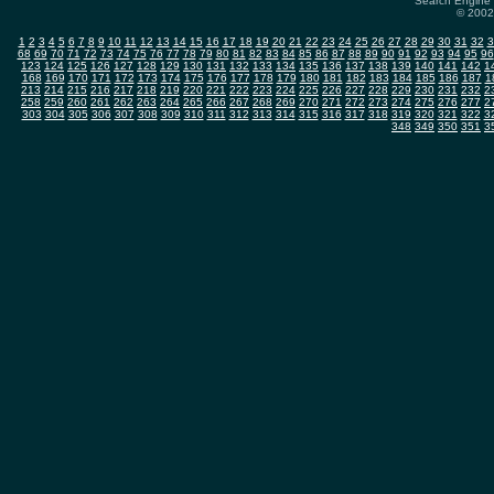
Search Engine 
© 2002-
1
2
3
4
5
6
7
8
9
10
11
12
13
14
15
16
17
18
19
20
21
22
23
24
25
26
27
28
29
30
31
32
3
68
69
70
71
72
73
74
75
76
77
78
79
80
81
82
83
84
85
86
87
88
89
90
91
92
93
94
95
96
123
124
125
126
127
128
129
130
131
132
133
134
135
136
137
138
139
140
141
142
1
168
169
170
171
172
173
174
175
176
177
178
179
180
181
182
183
184
185
186
187
1
213
214
215
216
217
218
219
220
221
222
223
224
225
226
227
228
229
230
231
232
2
258
259
260
261
262
263
264
265
266
267
268
269
270
271
272
273
274
275
276
277
2
303
304
305
306
307
308
309
310
311
312
313
314
315
316
317
318
319
320
321
322
3
348
349
350
351
3