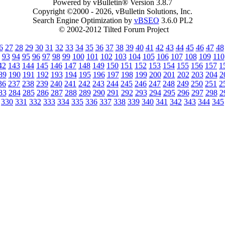
Powered by vBulletin® Version 3.8.7
Copyright ©2000 - 2026, vBulletin Solutions, Inc.
Search Engine Optimization by
vBSEO
3.6.0 PL2
© 2002-2012 Tilted Forum Project
6
27
28
29
30
31
32
33
34
35
36
37
38
39
40
41
42
43
44
45
46
47
48
93
94
95
96
97
98
99
100
101
102
103
104
105
106
107
108
109
110
42
143
144
145
146
147
148
149
150
151
152
153
154
155
156
157
1
89
190
191
192
193
194
195
196
197
198
199
200
201
202
203
204
2
36
237
238
239
240
241
242
243
244
245
246
247
248
249
250
251
2
83
284
285
286
287
288
289
290
291
292
293
294
295
296
297
298
2
330
331
332
333
334
335
336
337
338
339
340
341
342
343
344
345