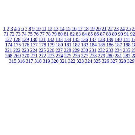
1
2
3
4
5
6
7
8
9
10
11
12
13
14
15
16
17
18
19
20
21
22
23
24
25
2
71
72
73
74
75
76
77
78
79
80
81
82
83
84
85
86
87
88
89
90
91
92
127
128
129
130
131
132
133
134
135
136
137
138
139
140
141
1
174
175
176
177
178
179
180
181
182
183
184
185
186
187
188
1
221
222
223
224
225
226
227
228
229
230
231
232
233
234
235
2
268
269
270
271
272
273
274
275
276
277
278
279
280
281
282
2
315
316
317
318
319
320
321
322
323
324
325
326
327
328
329