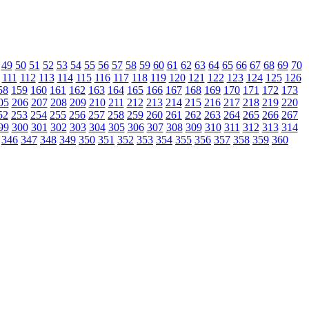
49
50
51
52
53
54
55
56
57
58
59
60
61
62
63
64
65
66
67
68
69
70
111
112
113
114
115
116
117
118
119
120
121
122
123
124
125
126
58
159
160
161
162
163
164
165
166
167
168
169
170
171
172
173
05
206
207
208
209
210
211
212
213
214
215
216
217
218
219
220
52
253
254
255
256
257
258
259
260
261
262
263
264
265
266
267
99
300
301
302
303
304
305
306
307
308
309
310
311
312
313
314
346
347
348
349
350
351
352
353
354
355
356
357
358
359
360