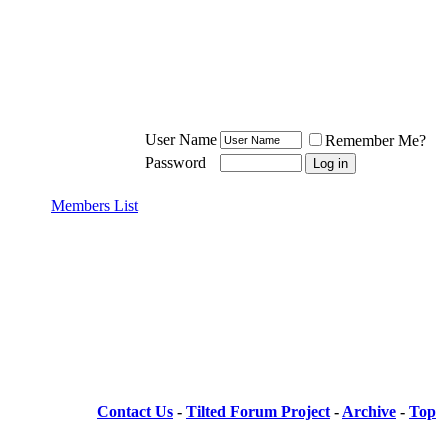
User Name
Remember Me?
Password
Members List
Contact Us
-
Tilted Forum Project
-
Archive
-
Top