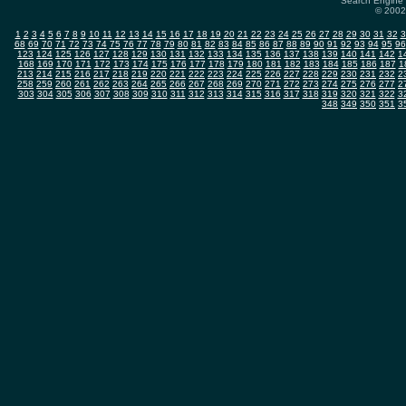
Search Engine 
© 2002-
1
2
3
4
5
6
7
8
9
10
11
12
13
14
15
16
17
18
19
20
21
22
23
24
25
26
27
28
29
30
31
32
3
68
69
70
71
72
73
74
75
76
77
78
79
80
81
82
83
84
85
86
87
88
89
90
91
92
93
94
95
96
123
124
125
126
127
128
129
130
131
132
133
134
135
136
137
138
139
140
141
142
1
168
169
170
171
172
173
174
175
176
177
178
179
180
181
182
183
184
185
186
187
1
213
214
215
216
217
218
219
220
221
222
223
224
225
226
227
228
229
230
231
232
2
258
259
260
261
262
263
264
265
266
267
268
269
270
271
272
273
274
275
276
277
2
303
304
305
306
307
308
309
310
311
312
313
314
315
316
317
318
319
320
321
322
3
348
349
350
351
3