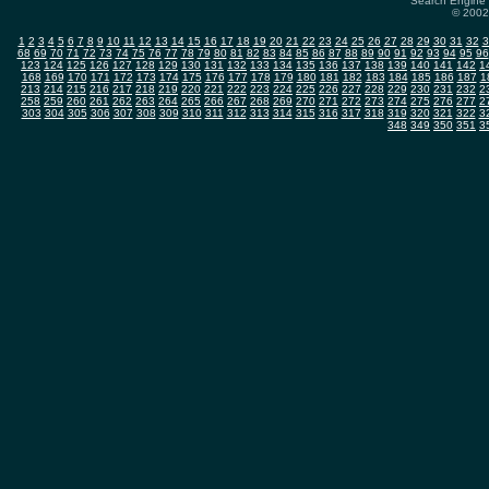
Search Engine 
© 2002-
1
2
3
4
5
6
7
8
9
10
11
12
13
14
15
16
17
18
19
20
21
22
23
24
25
26
27
28
29
30
31
32
3
68
69
70
71
72
73
74
75
76
77
78
79
80
81
82
83
84
85
86
87
88
89
90
91
92
93
94
95
96
123
124
125
126
127
128
129
130
131
132
133
134
135
136
137
138
139
140
141
142
1
168
169
170
171
172
173
174
175
176
177
178
179
180
181
182
183
184
185
186
187
1
213
214
215
216
217
218
219
220
221
222
223
224
225
226
227
228
229
230
231
232
2
258
259
260
261
262
263
264
265
266
267
268
269
270
271
272
273
274
275
276
277
2
303
304
305
306
307
308
309
310
311
312
313
314
315
316
317
318
319
320
321
322
3
348
349
350
351
3