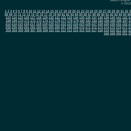
Search Engine 
© 2002-
1
2
3
4
5
6
7
8
9
10
11
12
13
14
15
16
17
18
19
20
21
22
23
24
25
26
27
28
29
30
31
32
3
68
69
70
71
72
73
74
75
76
77
78
79
80
81
82
83
84
85
86
87
88
89
90
91
92
93
94
95
96
123
124
125
126
127
128
129
130
131
132
133
134
135
136
137
138
139
140
141
142
1
168
169
170
171
172
173
174
175
176
177
178
179
180
181
182
183
184
185
186
187
1
213
214
215
216
217
218
219
220
221
222
223
224
225
226
227
228
229
230
231
232
2
258
259
260
261
262
263
264
265
266
267
268
269
270
271
272
273
274
275
276
277
2
303
304
305
306
307
308
309
310
311
312
313
314
315
316
317
318
319
320
321
322
3
348
349
350
351
3