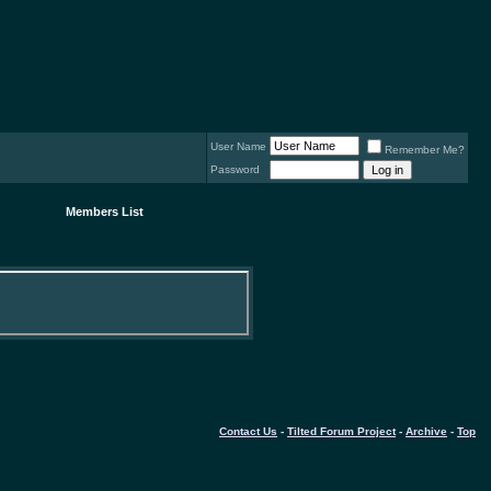
User Name
Remember Me?
Password
Members List
Contact Us
-
Tilted Forum Project
-
Archive
-
Top