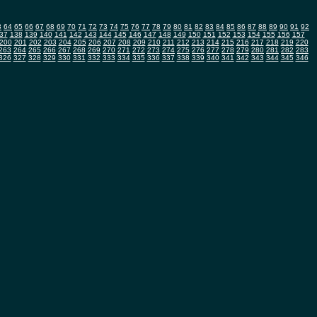
3
64
65
66
67
68
69
70
71
72
73
74
75
76
77
78
79
80
81
82
83
84
85
86
87
88
89
90
91
92
37
138
139
140
141
142
143
144
145
146
147
148
149
150
151
152
153
154
155
156
157
200
201
202
203
204
205
206
207
208
209
210
211
212
213
214
215
216
217
218
219
220
263
264
265
266
267
268
269
270
271
272
273
274
275
276
277
278
279
280
281
282
283
326
327
328
329
330
331
332
333
334
335
336
337
338
339
340
341
342
343
344
345
346