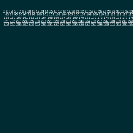
1
2
3
4
5
6
7
8
9
10
11
12
13
14
15
16
17
18
19
20
21
22
23
24
25
26
27
28
29
30
31
32
33
93
94
95
96
97
98
99
100
101
102
103
104
105
106
107
108
109
110
111
112
113
114
11
158
159
160
161
162
163
164
165
166
167
168
169
170
171
172
173
174
175
176
177
17
221
222
223
224
225
226
227
228
229
230
231
232
233
234
235
236
237
238
239
240
24
284
285
286
287
288
289
290
291
292
293
294
295
296
297
298
299
300
301
302
303
30