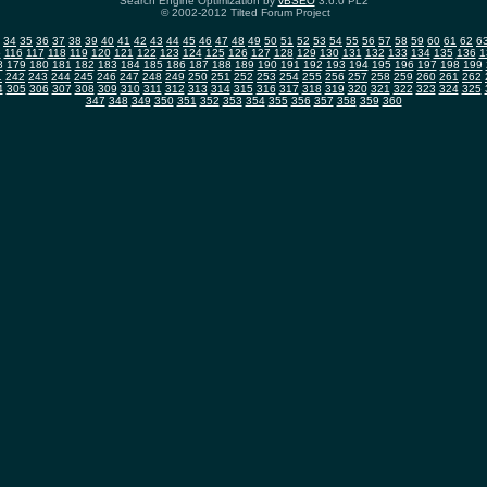
Search Engine Optimization by
vBSEO
3.6.0 PL2
© 2002-2012 Tilted Forum Project
34
35
36
37
38
39
40
41
42
43
44
45
46
47
48
49
50
51
52
53
54
55
56
57
58
59
60
61
62
6
5
116
117
118
119
120
121
122
123
124
125
126
127
128
129
130
131
132
133
134
135
136
1
8
179
180
181
182
183
184
185
186
187
188
189
190
191
192
193
194
195
196
197
198
199
1
242
243
244
245
246
247
248
249
250
251
252
253
254
255
256
257
258
259
260
261
262
4
305
306
307
308
309
310
311
312
313
314
315
316
317
318
319
320
321
322
323
324
325
347
348
349
350
351
352
353
354
355
356
357
358
359
360