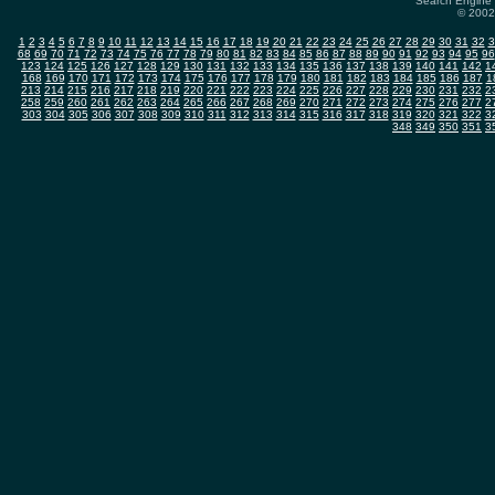
Search Engine 
© 2002-
1
2
3
4
5
6
7
8
9
10
11
12
13
14
15
16
17
18
19
20
21
22
23
24
25
26
27
28
29
30
31
32
3
68
69
70
71
72
73
74
75
76
77
78
79
80
81
82
83
84
85
86
87
88
89
90
91
92
93
94
95
96
123
124
125
126
127
128
129
130
131
132
133
134
135
136
137
138
139
140
141
142
1
168
169
170
171
172
173
174
175
176
177
178
179
180
181
182
183
184
185
186
187
1
213
214
215
216
217
218
219
220
221
222
223
224
225
226
227
228
229
230
231
232
2
258
259
260
261
262
263
264
265
266
267
268
269
270
271
272
273
274
275
276
277
2
303
304
305
306
307
308
309
310
311
312
313
314
315
316
317
318
319
320
321
322
3
348
349
350
351
3