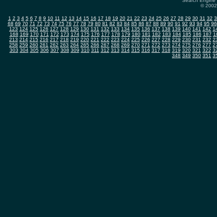
Search Engine 
© 2002-
1
2
3
4
5
6
7
8
9
10
11
12
13
14
15
16
17
18
19
20
21
22
23
24
25
26
27
28
29
30
31
32
3
68
69
70
71
72
73
74
75
76
77
78
79
80
81
82
83
84
85
86
87
88
89
90
91
92
93
94
95
96
123
124
125
126
127
128
129
130
131
132
133
134
135
136
137
138
139
140
141
142
1
168
169
170
171
172
173
174
175
176
177
178
179
180
181
182
183
184
185
186
187
1
213
214
215
216
217
218
219
220
221
222
223
224
225
226
227
228
229
230
231
232
2
258
259
260
261
262
263
264
265
266
267
268
269
270
271
272
273
274
275
276
277
2
303
304
305
306
307
308
309
310
311
312
313
314
315
316
317
318
319
320
321
322
3
348
349
350
351
3