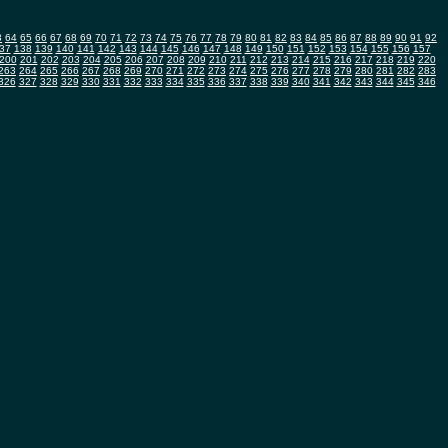
3
64
65
66
67
68
69
70
71
72
73
74
75
76
77
78
79
80
81
82
83
84
85
86
87
88
89
90
91
92
37
138
139
140
141
142
143
144
145
146
147
148
149
150
151
152
153
154
155
156
157
200
201
202
203
204
205
206
207
208
209
210
211
212
213
214
215
216
217
218
219
220
263
264
265
266
267
268
269
270
271
272
273
274
275
276
277
278
279
280
281
282
283
326
327
328
329
330
331
332
333
334
335
336
337
338
339
340
341
342
343
344
345
346