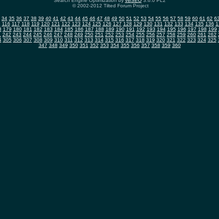
Search Engine Optimization by
vBSEO
3.6.0 PL2
© 2002-2012 Tilted Forum Project
34
35
36
37
38
39
40
41
42
43
44
45
46
47
48
49
50
51
52
53
54
55
56
57
58
59
60
61
62
6
5
116
117
118
119
120
121
122
123
124
125
126
127
128
129
130
131
132
133
134
135
136
1
8
179
180
181
182
183
184
185
186
187
188
189
190
191
192
193
194
195
196
197
198
199
1
242
243
244
245
246
247
248
249
250
251
252
253
254
255
256
257
258
259
260
261
262
4
305
306
307
308
309
310
311
312
313
314
315
316
317
318
319
320
321
322
323
324
325
347
348
349
350
351
352
353
354
355
356
357
358
359
360