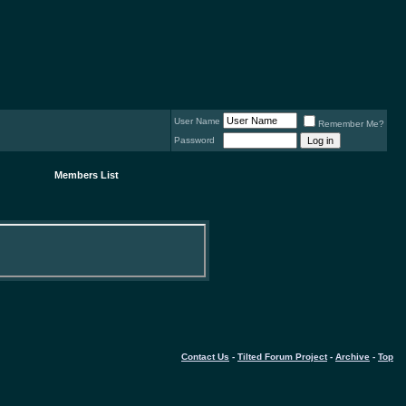
User Name
Remember Me?
Password
Members List
Contact Us
-
Tilted Forum Project
-
Archive
-
Top