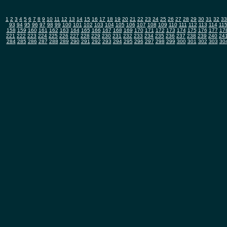
1
2
3
4
5
6
7
8
9
10
11
12
13
14
15
16
17
18
19
20
21
22
23
24
25
26
27
28
29
30
31
32
33
93
94
95
96
97
98
99
100
101
102
103
104
105
106
107
108
109
110
111
112
113
114
11
158
159
160
161
162
163
164
165
166
167
168
169
170
171
172
173
174
175
176
177
17
221
222
223
224
225
226
227
228
229
230
231
232
233
234
235
236
237
238
239
240
24
284
285
286
287
288
289
290
291
292
293
294
295
296
297
298
299
300
301
302
303
30