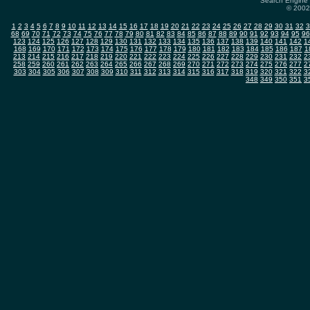
Search Engine 
© 2002-
1
2
3
4
5
6
7
8
9
10
11
12
13
14
15
16
17
18
19
20
21
22
23
24
25
26
27
28
29
30
31
32
3
68
69
70
71
72
73
74
75
76
77
78
79
80
81
82
83
84
85
86
87
88
89
90
91
92
93
94
95
96
123
124
125
126
127
128
129
130
131
132
133
134
135
136
137
138
139
140
141
142
1
168
169
170
171
172
173
174
175
176
177
178
179
180
181
182
183
184
185
186
187
1
213
214
215
216
217
218
219
220
221
222
223
224
225
226
227
228
229
230
231
232
2
258
259
260
261
262
263
264
265
266
267
268
269
270
271
272
273
274
275
276
277
2
303
304
305
306
307
308
309
310
311
312
313
314
315
316
317
318
319
320
321
322
3
348
349
350
351
3