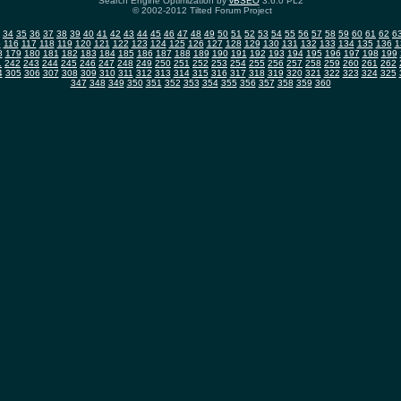
Search Engine Optimization by
vBSEO
3.6.0 PL2
© 2002-2012 Tilted Forum Project
34
35
36
37
38
39
40
41
42
43
44
45
46
47
48
49
50
51
52
53
54
55
56
57
58
59
60
61
62
6
5
116
117
118
119
120
121
122
123
124
125
126
127
128
129
130
131
132
133
134
135
136
1
8
179
180
181
182
183
184
185
186
187
188
189
190
191
192
193
194
195
196
197
198
199
1
242
243
244
245
246
247
248
249
250
251
252
253
254
255
256
257
258
259
260
261
262
4
305
306
307
308
309
310
311
312
313
314
315
316
317
318
319
320
321
322
323
324
325
347
348
349
350
351
352
353
354
355
356
357
358
359
360