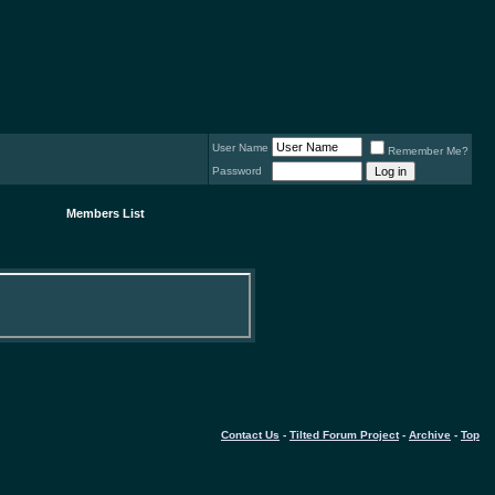
User Name
Remember Me?
Password
Members List
Contact Us
-
Tilted Forum Project
-
Archive
-
Top