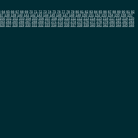
3
64
65
66
67
68
69
70
71
72
73
74
75
76
77
78
79
80
81
82
83
84
85
86
87
88
89
90
91
92
37
138
139
140
141
142
143
144
145
146
147
148
149
150
151
152
153
154
155
156
157
200
201
202
203
204
205
206
207
208
209
210
211
212
213
214
215
216
217
218
219
220
263
264
265
266
267
268
269
270
271
272
273
274
275
276
277
278
279
280
281
282
283
326
327
328
329
330
331
332
333
334
335
336
337
338
339
340
341
342
343
344
345
346