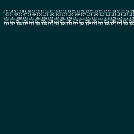
1
2
3
4
5
6
7
8
9
10
11
12
13
14
15
16
17
18
19
20
21
22
23
24
25
26
27
28
29
30
31
32
33
93
94
95
96
97
98
99
100
101
102
103
104
105
106
107
108
109
110
111
112
113
114
11
158
159
160
161
162
163
164
165
166
167
168
169
170
171
172
173
174
175
176
177
17
221
222
223
224
225
226
227
228
229
230
231
232
233
234
235
236
237
238
239
240
24
284
285
286
287
288
289
290
291
292
293
294
295
296
297
298
299
300
301
302
303
30