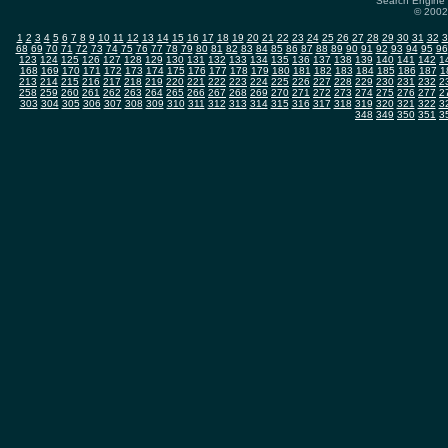
Search Engine 
© 2002-
1
2
3
4
5
6
7
8
9
10
11
12
13
14
15
16
17
18
19
20
21
22
23
24
25
26
27
28
29
30
31
32
3
68
69
70
71
72
73
74
75
76
77
78
79
80
81
82
83
84
85
86
87
88
89
90
91
92
93
94
95
96
123
124
125
126
127
128
129
130
131
132
133
134
135
136
137
138
139
140
141
142
1
168
169
170
171
172
173
174
175
176
177
178
179
180
181
182
183
184
185
186
187
1
213
214
215
216
217
218
219
220
221
222
223
224
225
226
227
228
229
230
231
232
2
258
259
260
261
262
263
264
265
266
267
268
269
270
271
272
273
274
275
276
277
2
303
304
305
306
307
308
309
310
311
312
313
314
315
316
317
318
319
320
321
322
3
348
349
350
351
3