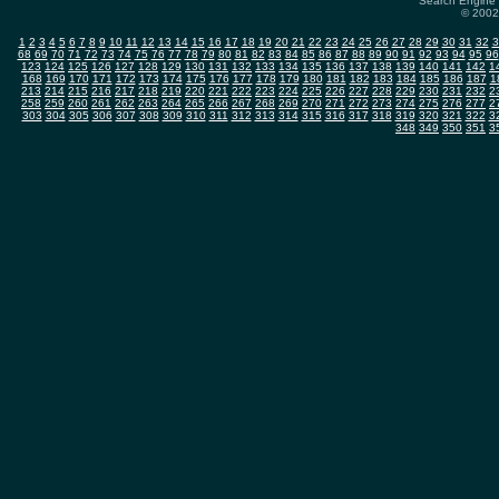
Search Engine 
© 2002-
1
2
3
4
5
6
7
8
9
10
11
12
13
14
15
16
17
18
19
20
21
22
23
24
25
26
27
28
29
30
31
32
3
68
69
70
71
72
73
74
75
76
77
78
79
80
81
82
83
84
85
86
87
88
89
90
91
92
93
94
95
96
123
124
125
126
127
128
129
130
131
132
133
134
135
136
137
138
139
140
141
142
1
168
169
170
171
172
173
174
175
176
177
178
179
180
181
182
183
184
185
186
187
1
213
214
215
216
217
218
219
220
221
222
223
224
225
226
227
228
229
230
231
232
2
258
259
260
261
262
263
264
265
266
267
268
269
270
271
272
273
274
275
276
277
2
303
304
305
306
307
308
309
310
311
312
313
314
315
316
317
318
319
320
321
322
3
348
349
350
351
3