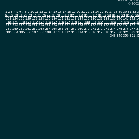
Search Engine 
© 2002-
1
2
3
4
5
6
7
8
9
10
11
12
13
14
15
16
17
18
19
20
21
22
23
24
25
26
27
28
29
30
31
32
3
68
69
70
71
72
73
74
75
76
77
78
79
80
81
82
83
84
85
86
87
88
89
90
91
92
93
94
95
96
123
124
125
126
127
128
129
130
131
132
133
134
135
136
137
138
139
140
141
142
1
168
169
170
171
172
173
174
175
176
177
178
179
180
181
182
183
184
185
186
187
1
213
214
215
216
217
218
219
220
221
222
223
224
225
226
227
228
229
230
231
232
2
258
259
260
261
262
263
264
265
266
267
268
269
270
271
272
273
274
275
276
277
2
303
304
305
306
307
308
309
310
311
312
313
314
315
316
317
318
319
320
321
322
3
348
349
350
351
3