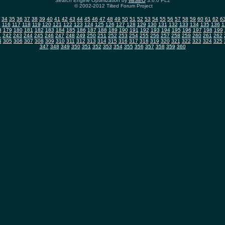
Search Engine Optimization by
vBSEO
3.6.0 PL2
© 2002-2012 Tilted Forum Project
34
35
36
37
38
39
40
41
42
43
44
45
46
47
48
49
50
51
52
53
54
55
56
57
58
59
60
61
62
6
5
116
117
118
119
120
121
122
123
124
125
126
127
128
129
130
131
132
133
134
135
136
1
8
179
180
181
182
183
184
185
186
187
188
189
190
191
192
193
194
195
196
197
198
199
1
242
243
244
245
246
247
248
249
250
251
252
253
254
255
256
257
258
259
260
261
262
4
305
306
307
308
309
310
311
312
313
314
315
316
317
318
319
320
321
322
323
324
325
347
348
349
350
351
352
353
354
355
356
357
358
359
360