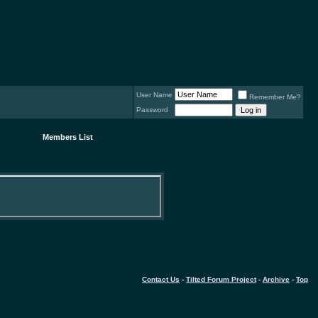
User Name
Remember Me?
Password
Members List
Contact Us
-
Tilted Forum Project
-
Archive
-
Top