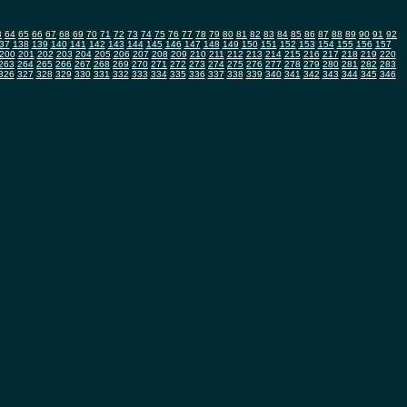
3
64
65
66
67
68
69
70
71
72
73
74
75
76
77
78
79
80
81
82
83
84
85
86
87
88
89
90
91
92
37
138
139
140
141
142
143
144
145
146
147
148
149
150
151
152
153
154
155
156
157
200
201
202
203
204
205
206
207
208
209
210
211
212
213
214
215
216
217
218
219
220
263
264
265
266
267
268
269
270
271
272
273
274
275
276
277
278
279
280
281
282
283
326
327
328
329
330
331
332
333
334
335
336
337
338
339
340
341
342
343
344
345
346