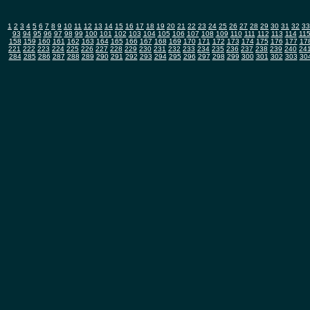
1
2
3
4
5
6
7
8
9
10
11
12
13
14
15
16
17
18
19
20
21
22
23
24
25
26
27
28
29
30
31
32
33
93
94
95
96
97
98
99
100
101
102
103
104
105
106
107
108
109
110
111
112
113
114
11
158
159
160
161
162
163
164
165
166
167
168
169
170
171
172
173
174
175
176
177
17
221
222
223
224
225
226
227
228
229
230
231
232
233
234
235
236
237
238
239
240
24
284
285
286
287
288
289
290
291
292
293
294
295
296
297
298
299
300
301
302
303
30