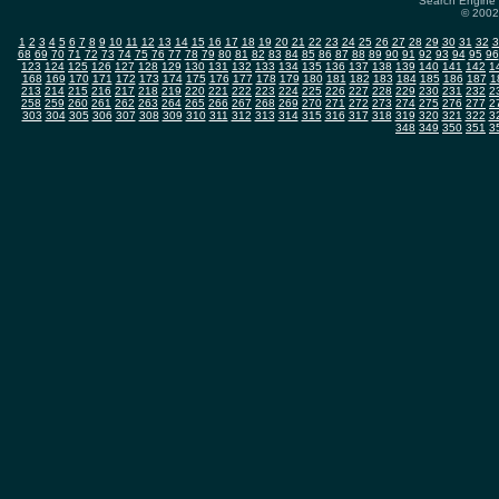
Search Engine 
© 2002-
1
2
3
4
5
6
7
8
9
10
11
12
13
14
15
16
17
18
19
20
21
22
23
24
25
26
27
28
29
30
31
32
3
68
69
70
71
72
73
74
75
76
77
78
79
80
81
82
83
84
85
86
87
88
89
90
91
92
93
94
95
96
123
124
125
126
127
128
129
130
131
132
133
134
135
136
137
138
139
140
141
142
1
168
169
170
171
172
173
174
175
176
177
178
179
180
181
182
183
184
185
186
187
1
213
214
215
216
217
218
219
220
221
222
223
224
225
226
227
228
229
230
231
232
2
258
259
260
261
262
263
264
265
266
267
268
269
270
271
272
273
274
275
276
277
2
303
304
305
306
307
308
309
310
311
312
313
314
315
316
317
318
319
320
321
322
3
348
349
350
351
3