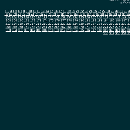
Search Engine 
© 2002-
1
2
3
4
5
6
7
8
9
10
11
12
13
14
15
16
17
18
19
20
21
22
23
24
25
26
27
28
29
30
31
32
3
68
69
70
71
72
73
74
75
76
77
78
79
80
81
82
83
84
85
86
87
88
89
90
91
92
93
94
95
96
123
124
125
126
127
128
129
130
131
132
133
134
135
136
137
138
139
140
141
142
1
168
169
170
171
172
173
174
175
176
177
178
179
180
181
182
183
184
185
186
187
1
213
214
215
216
217
218
219
220
221
222
223
224
225
226
227
228
229
230
231
232
2
258
259
260
261
262
263
264
265
266
267
268
269
270
271
272
273
274
275
276
277
2
303
304
305
306
307
308
309
310
311
312
313
314
315
316
317
318
319
320
321
322
3
348
349
350
351
3