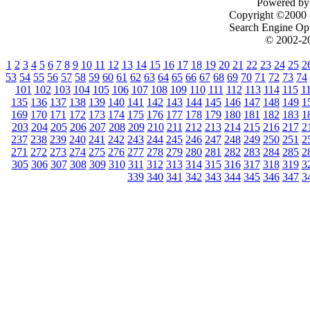
Powered by 
Copyright ©2000 - 
Search Engine Op
© 2002-20
1
2
3
4
5
6
7
8
9
10
11
12
13
14
15
16
17
18
19
20
21
22
23
24
25
2
53
54
55
56
57
58
59
60
61
62
63
64
65
66
67
68
69
70
71
72
73
74
101
102
103
104
105
106
107
108
109
110
111
112
113
114
115
1
135
136
137
138
139
140
141
142
143
144
145
146
147
148
149
1
169
170
171
172
173
174
175
176
177
178
179
180
181
182
183
1
203
204
205
206
207
208
209
210
211
212
213
214
215
216
217
2
237
238
239
240
241
242
243
244
245
246
247
248
249
250
251
2
271
272
273
274
275
276
277
278
279
280
281
282
283
284
285
2
305
306
307
308
309
310
311
312
313
314
315
316
317
318
319
3
339
340
341
342
343
344
345
346
347
3