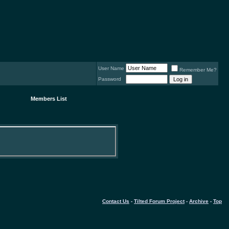
User Name
Remember Me?
Password
Members List
Contact Us
-
Tilted Forum Project
-
Archive
-
Top