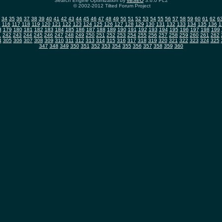
Search Engine Optimization by
vBSEO
3.6.0 PL2
© 2002-2012 Tilted Forum Project
34
35
36
37
38
39
40
41
42
43
44
45
46
47
48
49
50
51
52
53
54
55
56
57
58
59
60
61
62
6
5
116
117
118
119
120
121
122
123
124
125
126
127
128
129
130
131
132
133
134
135
136
1
8
179
180
181
182
183
184
185
186
187
188
189
190
191
192
193
194
195
196
197
198
199
1
242
243
244
245
246
247
248
249
250
251
252
253
254
255
256
257
258
259
260
261
262
4
305
306
307
308
309
310
311
312
313
314
315
316
317
318
319
320
321
322
323
324
325
347
348
349
350
351
352
353
354
355
356
357
358
359
360