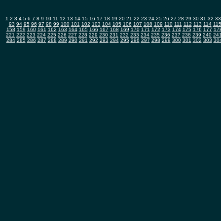
1
2
3
4
5
6
7
8
9
10
11
12
13
14
15
16
17
18
19
20
21
22
23
24
25
26
27
28
29
30
31
32
33
93
94
95
96
97
98
99
100
101
102
103
104
105
106
107
108
109
110
111
112
113
114
11
158
159
160
161
162
163
164
165
166
167
168
169
170
171
172
173
174
175
176
177
17
221
222
223
224
225
226
227
228
229
230
231
232
233
234
235
236
237
238
239
240
24
284
285
286
287
288
289
290
291
292
293
294
295
296
297
298
299
300
301
302
303
30