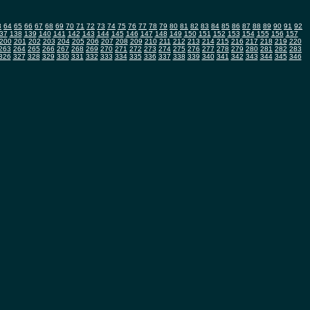
3
64
65
66
67
68
69
70
71
72
73
74
75
76
77
78
79
80
81
82
83
84
85
86
87
88
89
90
91
92
37
138
139
140
141
142
143
144
145
146
147
148
149
150
151
152
153
154
155
156
157
200
201
202
203
204
205
206
207
208
209
210
211
212
213
214
215
216
217
218
219
220
263
264
265
266
267
268
269
270
271
272
273
274
275
276
277
278
279
280
281
282
283
326
327
328
329
330
331
332
333
334
335
336
337
338
339
340
341
342
343
344
345
346