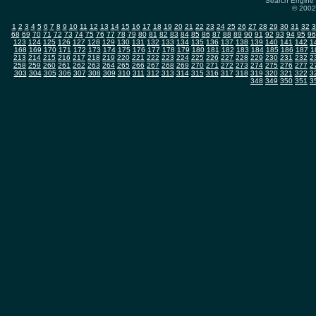
Search Engine 
© 2002-
1
2
3
4
5
6
7
8
9
10
11
12
13
14
15
16
17
18
19
20
21
22
23
24
25
26
27
28
29
30
31
32
3
68
69
70
71
72
73
74
75
76
77
78
79
80
81
82
83
84
85
86
87
88
89
90
91
92
93
94
95
96
123
124
125
126
127
128
129
130
131
132
133
134
135
136
137
138
139
140
141
142
1
168
169
170
171
172
173
174
175
176
177
178
179
180
181
182
183
184
185
186
187
1
213
214
215
216
217
218
219
220
221
222
223
224
225
226
227
228
229
230
231
232
2
258
259
260
261
262
263
264
265
266
267
268
269
270
271
272
273
274
275
276
277
2
303
304
305
306
307
308
309
310
311
312
313
314
315
316
317
318
319
320
321
322
3
348
349
350
351
3