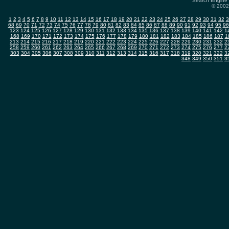
Search Engine 
© 2002-
1
2
3
4
5
6
7
8
9
10
11
12
13
14
15
16
17
18
19
20
21
22
23
24
25
26
27
28
29
30
31
32
3
68
69
70
71
72
73
74
75
76
77
78
79
80
81
82
83
84
85
86
87
88
89
90
91
92
93
94
95
96
123
124
125
126
127
128
129
130
131
132
133
134
135
136
137
138
139
140
141
142
1
168
169
170
171
172
173
174
175
176
177
178
179
180
181
182
183
184
185
186
187
1
213
214
215
216
217
218
219
220
221
222
223
224
225
226
227
228
229
230
231
232
2
258
259
260
261
262
263
264
265
266
267
268
269
270
271
272
273
274
275
276
277
2
303
304
305
306
307
308
309
310
311
312
313
314
315
316
317
318
319
320
321
322
3
348
349
350
351
3