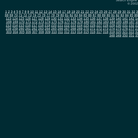
Search Engine 
© 2002-
1
2
3
4
5
6
7
8
9
10
11
12
13
14
15
16
17
18
19
20
21
22
23
24
25
26
27
28
29
30
31
32
3
68
69
70
71
72
73
74
75
76
77
78
79
80
81
82
83
84
85
86
87
88
89
90
91
92
93
94
95
96
123
124
125
126
127
128
129
130
131
132
133
134
135
136
137
138
139
140
141
142
1
168
169
170
171
172
173
174
175
176
177
178
179
180
181
182
183
184
185
186
187
1
213
214
215
216
217
218
219
220
221
222
223
224
225
226
227
228
229
230
231
232
2
258
259
260
261
262
263
264
265
266
267
268
269
270
271
272
273
274
275
276
277
2
303
304
305
306
307
308
309
310
311
312
313
314
315
316
317
318
319
320
321
322
3
348
349
350
351
3