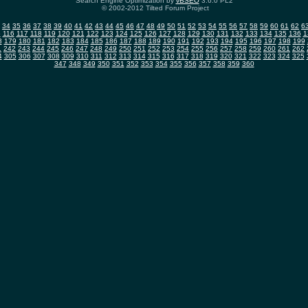
Search Engine Optimization by
vBSEO
3.6.0 PL2
© 2002-2012 Tilted Forum Project
34
35
36
37
38
39
40
41
42
43
44
45
46
47
48
49
50
51
52
53
54
55
56
57
58
59
60
61
62
6
5
116
117
118
119
120
121
122
123
124
125
126
127
128
129
130
131
132
133
134
135
136
1
8
179
180
181
182
183
184
185
186
187
188
189
190
191
192
193
194
195
196
197
198
199
1
242
243
244
245
246
247
248
249
250
251
252
253
254
255
256
257
258
259
260
261
262
4
305
306
307
308
309
310
311
312
313
314
315
316
317
318
319
320
321
322
323
324
325
347
348
349
350
351
352
353
354
355
356
357
358
359
360