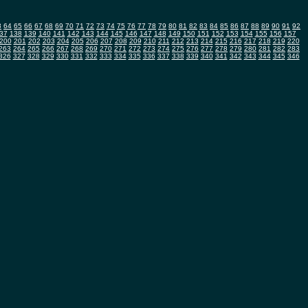
3
64
65
66
67
68
69
70
71
72
73
74
75
76
77
78
79
80
81
82
83
84
85
86
87
88
89
90
91
92
37
138
139
140
141
142
143
144
145
146
147
148
149
150
151
152
153
154
155
156
157
200
201
202
203
204
205
206
207
208
209
210
211
212
213
214
215
216
217
218
219
220
263
264
265
266
267
268
269
270
271
272
273
274
275
276
277
278
279
280
281
282
283
326
327
328
329
330
331
332
333
334
335
336
337
338
339
340
341
342
343
344
345
346