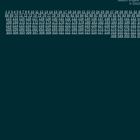
Search Engine 
© 2002-
1
2
3
4
5
6
7
8
9
10
11
12
13
14
15
16
17
18
19
20
21
22
23
24
25
26
27
28
29
30
31
32
3
68
69
70
71
72
73
74
75
76
77
78
79
80
81
82
83
84
85
86
87
88
89
90
91
92
93
94
95
96
123
124
125
126
127
128
129
130
131
132
133
134
135
136
137
138
139
140
141
142
1
168
169
170
171
172
173
174
175
176
177
178
179
180
181
182
183
184
185
186
187
1
213
214
215
216
217
218
219
220
221
222
223
224
225
226
227
228
229
230
231
232
2
258
259
260
261
262
263
264
265
266
267
268
269
270
271
272
273
274
275
276
277
2
303
304
305
306
307
308
309
310
311
312
313
314
315
316
317
318
319
320
321
322
3
348
349
350
351
3