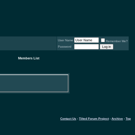
User Name
Remember Me?
Password
Members List
Contact Us
-
Tilted Forum Project
-
Archive
-
Top