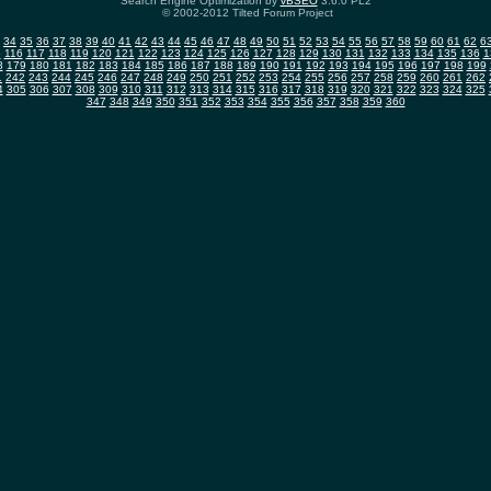
Search Engine Optimization by
vBSEO
3.6.0 PL2
© 2002-2012 Tilted Forum Project
34
35
36
37
38
39
40
41
42
43
44
45
46
47
48
49
50
51
52
53
54
55
56
57
58
59
60
61
62
6
5
116
117
118
119
120
121
122
123
124
125
126
127
128
129
130
131
132
133
134
135
136
1
8
179
180
181
182
183
184
185
186
187
188
189
190
191
192
193
194
195
196
197
198
199
1
242
243
244
245
246
247
248
249
250
251
252
253
254
255
256
257
258
259
260
261
262
4
305
306
307
308
309
310
311
312
313
314
315
316
317
318
319
320
321
322
323
324
325
347
348
349
350
351
352
353
354
355
356
357
358
359
360