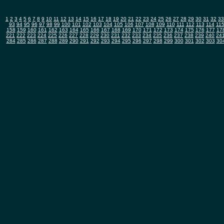
1
2
3
4
5
6
7
8
9
10
11
12
13
14
15
16
17
18
19
20
21
22
23
24
25
26
27
28
29
30
31
32
33
93
94
95
96
97
98
99
100
101
102
103
104
105
106
107
108
109
110
111
112
113
114
11
158
159
160
161
162
163
164
165
166
167
168
169
170
171
172
173
174
175
176
177
17
221
222
223
224
225
226
227
228
229
230
231
232
233
234
235
236
237
238
239
240
24
284
285
286
287
288
289
290
291
292
293
294
295
296
297
298
299
300
301
302
303
30