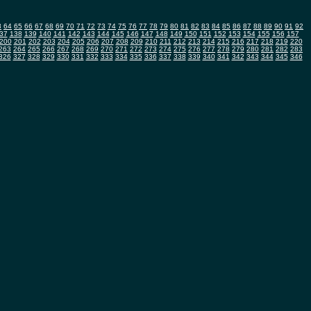
3
64
65
66
67
68
69
70
71
72
73
74
75
76
77
78
79
80
81
82
83
84
85
86
87
88
89
90
91
92
37
138
139
140
141
142
143
144
145
146
147
148
149
150
151
152
153
154
155
156
157
200
201
202
203
204
205
206
207
208
209
210
211
212
213
214
215
216
217
218
219
220
263
264
265
266
267
268
269
270
271
272
273
274
275
276
277
278
279
280
281
282
283
326
327
328
329
330
331
332
333
334
335
336
337
338
339
340
341
342
343
344
345
346