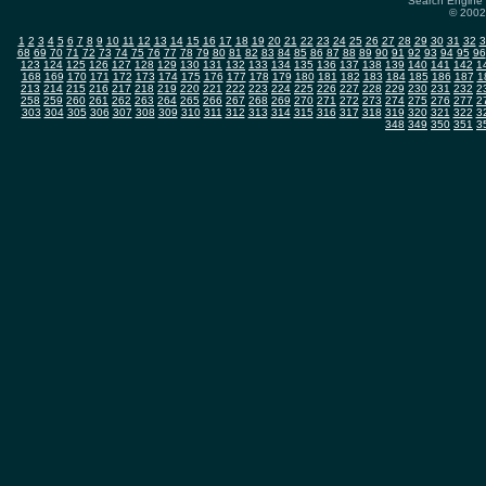
Search Engine 
© 2002-
1
2
3
4
5
6
7
8
9
10
11
12
13
14
15
16
17
18
19
20
21
22
23
24
25
26
27
28
29
30
31
32
3
68
69
70
71
72
73
74
75
76
77
78
79
80
81
82
83
84
85
86
87
88
89
90
91
92
93
94
95
96
123
124
125
126
127
128
129
130
131
132
133
134
135
136
137
138
139
140
141
142
1
168
169
170
171
172
173
174
175
176
177
178
179
180
181
182
183
184
185
186
187
1
213
214
215
216
217
218
219
220
221
222
223
224
225
226
227
228
229
230
231
232
2
258
259
260
261
262
263
264
265
266
267
268
269
270
271
272
273
274
275
276
277
2
303
304
305
306
307
308
309
310
311
312
313
314
315
316
317
318
319
320
321
322
3
348
349
350
351
3