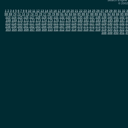
Search Engine 
© 2002-
1
2
3
4
5
6
7
8
9
10
11
12
13
14
15
16
17
18
19
20
21
22
23
24
25
26
27
28
29
30
31
32
3
68
69
70
71
72
73
74
75
76
77
78
79
80
81
82
83
84
85
86
87
88
89
90
91
92
93
94
95
96
123
124
125
126
127
128
129
130
131
132
133
134
135
136
137
138
139
140
141
142
1
168
169
170
171
172
173
174
175
176
177
178
179
180
181
182
183
184
185
186
187
1
213
214
215
216
217
218
219
220
221
222
223
224
225
226
227
228
229
230
231
232
2
258
259
260
261
262
263
264
265
266
267
268
269
270
271
272
273
274
275
276
277
2
303
304
305
306
307
308
309
310
311
312
313
314
315
316
317
318
319
320
321
322
3
348
349
350
351
3