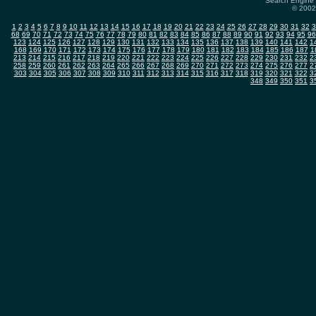
Search Engine 
© 2002-
1
2
3
4
5
6
7
8
9
10
11
12
13
14
15
16
17
18
19
20
21
22
23
24
25
26
27
28
29
30
31
32
3
68
69
70
71
72
73
74
75
76
77
78
79
80
81
82
83
84
85
86
87
88
89
90
91
92
93
94
95
96
123
124
125
126
127
128
129
130
131
132
133
134
135
136
137
138
139
140
141
142
1
168
169
170
171
172
173
174
175
176
177
178
179
180
181
182
183
184
185
186
187
1
213
214
215
216
217
218
219
220
221
222
223
224
225
226
227
228
229
230
231
232
2
258
259
260
261
262
263
264
265
266
267
268
269
270
271
272
273
274
275
276
277
2
303
304
305
306
307
308
309
310
311
312
313
314
315
316
317
318
319
320
321
322
3
348
349
350
351
3