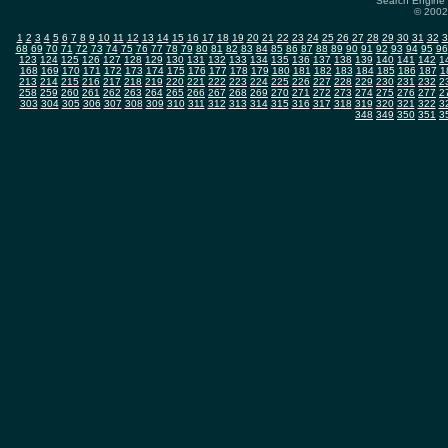
Search Engine 
© 2002-
1
2
3
4
5
6
7
8
9
10
11
12
13
14
15
16
17
18
19
20
21
22
23
24
25
26
27
28
29
30
31
32
3
68
69
70
71
72
73
74
75
76
77
78
79
80
81
82
83
84
85
86
87
88
89
90
91
92
93
94
95
96
123
124
125
126
127
128
129
130
131
132
133
134
135
136
137
138
139
140
141
142
1
168
169
170
171
172
173
174
175
176
177
178
179
180
181
182
183
184
185
186
187
1
213
214
215
216
217
218
219
220
221
222
223
224
225
226
227
228
229
230
231
232
2
258
259
260
261
262
263
264
265
266
267
268
269
270
271
272
273
274
275
276
277
2
303
304
305
306
307
308
309
310
311
312
313
314
315
316
317
318
319
320
321
322
3
348
349
350
351
3